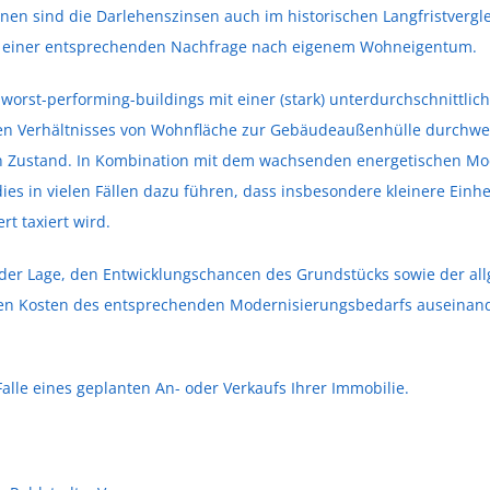
en sind die Darlehenszinsen auch im historischen Langfristvergle
u einer entsprechenden Nachfrage nach eigenem Wohneigentum.
worst-performing-buildings mit einer (stark) unterdurchschnittlich
en Verhältnisses von Wohnfläche zur Gebäudeaußenhülle durchweg
en Zustand. In Kombination mit dem wachsenden energetischen M
s in vielen Fällen dazu führen, dass insbesondere kleinere Einheit
t taxiert wird.
n der Lage, den Entwicklungschancen des Grundstücks sowie der a
n Kosten des entsprechenden Modernisierungsbedarfs auseinande
alle eines geplanten An- oder Verkaufs Ihrer Immobilie.