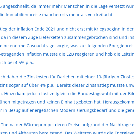
5 angeschnellt, da immer mehr Menschen in die Lage versetzt wurd
ie Immobilienpreise mancherorts mehr als verdreifacht.
tieg der Inflation Ende 2021 und nicht erst mit Kriegsbeginn in de
rt, da in diesem Zuge Lieferketten zusammengebrochen sind und i
r eine enorme Gasnachfrage sorgte, was zu steigenden Energiepreis
 betragenden Inflation musste die EZB reagieren und hob die Leitzi
ich bei 4,5% p.a..
h daher die Zinskosten für Darlehen mit einer 10-jährigen Zinsfes
szins sogar auf über 4% p.a.. Bereits dieser Zinsanstieg musste u
 Hinzu kam jedoch fast zeitgleich die Bundestagswahl mit der Bil
rünen mitgetragen und keinen Einhalt geboten hat. Herausgekomme
 in Bezug auf energetischen Modernisierungsbedarf und die gene
 Thema der Wärmepumpe, deren Preise aufgrund der Nachfrage ex
gen und Altbauten bereitstand. Des Weiteren wurde die Energieve