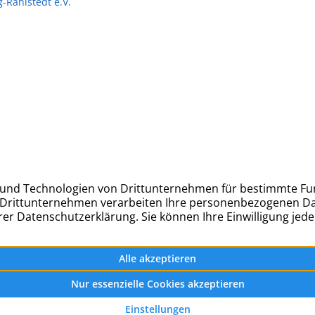
Rahlstedt e.V.
Kontakt:
r Str. 27
Telefon: 040 – 677 88 66
mburg
info@hug-rahlstedt.de
ndeigentümerverein Hamburg-Rahlstedt e.V.
2026 |
Datenschut