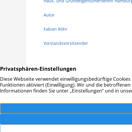
Haus- und Grundeigentümerverein Hamburg-
Autor
Fabian Röhr
Vorstandsvorsitzender
HAUS & GRUND RAHLSTEDT
Adresse:
Haus- und Grundeigentümerverein
Schwerine
Hamburg-Rahlstedt e.V.
22143 Ha
© Haus- und Gru