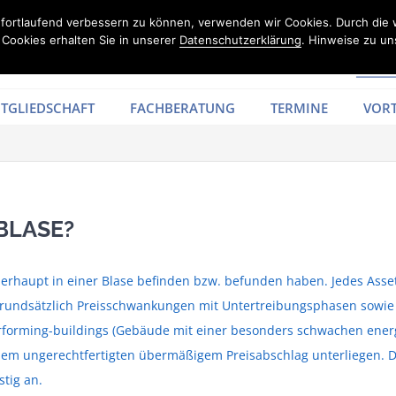
d fortlaufend verbessern zu können, verwenden wir Cookies. Durch die
Cookies erhalten Sie in unserer
Datenschutzerklärung
. Hinweise zu un
TGLIEDSCHAFT
FACHBERATUNG
TERMINE
VORT
BLASE?
 überhaupt in einer Blase befinden bzw. befunden haben. Jedes A
 grundsätzlich Preisschwankungen mit Untertreibungsphasen sowi
performing-buildings (Gebäude mit einer besonders schwachen energe
nem ungerechtfertigten übermäßigem Preisabschlag unterliegen. D
stig an.