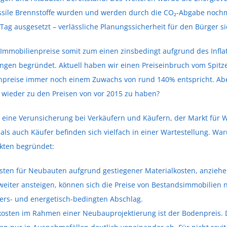
fossile Brennstoffe wurden und werden durch die CO₂-Abgabe noch
g ausgesetzt – verlässliche Planungssicherheit für den Bürger si
Immobilienpreise somit zum einen zinsbedingt aufgrund des Infla
ngen begründet. Aktuell haben wir einen Preiseinbruch vom Spi
preise immer noch einem Zuwachs von rund 140% entspricht. Aber 
d wieder zu den Preisen von vor 2015 zu haben?
or eine Verunsicherung bei Verkäufern und Käufern, der Markt für
 auch Käufer befinden sich vielfach in einer Wartestellung. War
nkten begründet:
ten für Neubauten aufgrund gestiegener Materialkosten, anzieh
iter ansteigen, können sich die Preise von Bestandsimmobilien n
ters- und energetisch-bedingten Abschlag.
kosten im Rahmen einer Neubauprojektierung ist der Bodenpreis.