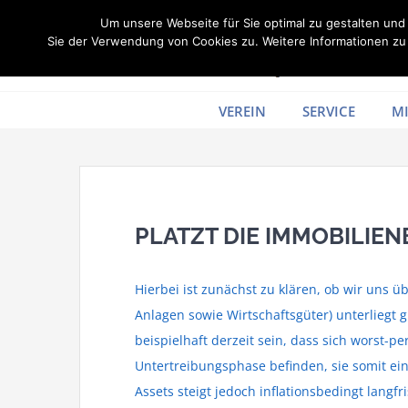
Zum
Um unsere Webseite für Sie optimal zu gestalten un
Inhalt
Sie der Verwendung von Cookies zu. Weitere Informationen zu 
springen
VEREIN
SERVICE
MI
PLATZT DIE IMMOBILIEN
Hierbei ist zunächst zu klären, ob wir uns
Anlagen sowie Wirtschaftsgüter) unterliegt
beispielhaft derzeit sein, dass sich worst-
Untertreibungsphase befinden, sie somit ei
Assets steigt jedoch inflationsbedingt langfri