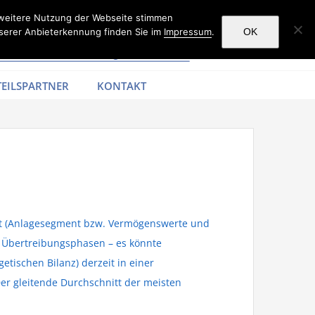
 weitere Nutzung der Webseite stimmen
serer Anbieterkennung finden Sie im
Impressum
.
OK
EILSPARTNER
KONTAKT
sset (Anlagesegment bzw. Vermögenswerte und
e Übertreibungsphasen – es könnte
tischen Bilanz) derzeit in einer
er gleitende Durchschnitt der meisten