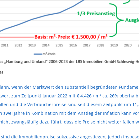
t dann, wenn der Marktwert den substantiell begründeten Fundamen
ktwert zum Zeitpunkt Januar 2022 mit € 4.426 / m² ca. 26% oberha
llen und die Verbraucherpreise sind seit diesem Zeitpunkt um 11
zwei Jahre in Kombination mit dem Anstieg der Inflation kann von
ht zwangsläufig dazu führt, dass die Preise nicht weiter fallen 
e sind die Immobilienpreise sukzessive angestiegen, jedoch insbeso