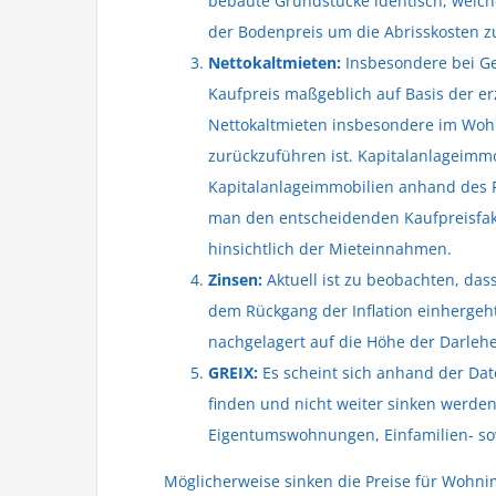
bebaute Grundstücke identisch, weiche
der Bodenpreis um die Abrisskosten z
Nettokaltmieten:
Insbesondere bei Ge
Kaufpreis maßgeblich auf Basis der e
Nettokaltmieten insbesondere im Wohn
zurückzuführen ist. Kapitalanlageimmo
Kapitalanlageimmobilien anhand des Fa
man den entscheidenden Kaufpreisfaktor
hinsichtlich der Mieteinnahmen.
Zinsen:
Aktuell ist zu beobachten, das
dem Rückgang der Inflation einhergeht
nachgelagert auf die Höhe der Darlehen
GREIX:
Es scheint sich anhand der Dat
finden und nicht weiter sinken werden
Eigentumswohnungen, Einfamilien- so
Möglicherweise sinken die Preise für Wohn