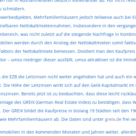
n nur in Ausnahmefällen deutlich voneinander ab. Für nicht revit
u schmälern.
werbeobjekten, Mehrfamilienhäusern jedoch teilweise auch bei 
rzielbaren Nettokaltmieteinnahmen. Insbesondere in den vergange
bereich, was nicht zuletzt auf die steigende Nachfrage in Kombin
bilien werden durch den Anstieg der Nettokaltmieten somit faktis
ktors der Nettokaltmiete bemessen. Dividiert man den Kaufpreis d
 – umso niedriger dieser ausfällt, umso attraktiver ist die Immobi
s die EZB die Leitzinsen nicht weiter angehoben hat und auch ein w
. Die Höhe der Leitzinsen wirkt sich auf den Geld-Kapitalmarkt i
szinsen. Bereits jetzt ist zu beobachten, dass diese leicht rückläu
enlage des GREIX (German Real Estate Index) zu bestätigen, dass
. Der GREIX bildet die Kaufpreise in bislang 19 Städten seit den
wie Mehrfamilienhäusern ab. Die Daten sind unter
greix.de
frei ve
immobilien in den kommenden Monaten und Jahren weiter, allerdin