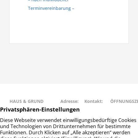
Terminvereinbarung –
HAUS & GRUND
Adresse:
Kontakt:
ÖFFNUNGSZE
RAHLSTEDT
Schweriner
Telefon: 040
Montag • Mit
Haus- und
Str. 27
– 677 88 66
• Freitag: 9:00
Grundeigentümerverein
22143
info@hug-
14:00
Hamburg-Rahlstedt e.V.
Hamburg
rahlstedt.de
Dienstag •