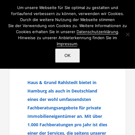
Zum
Um unsere Webseite für Sie optimal zu gestalten und
Inhalt
fortlaufend verbessern zu können, verwenden wir Cookies.
Durch die weitere Nutzung der Webseite stimmen
springen
Sie der Verwendung von Cookies zu. Weitere Informationen zu
Cookies erhalten Sie in unserer
Datenschutzerklärung
.
Hinweise zu unserer Anbieterkennung finden Sie im
Impressum
.
OK
FACHBERATUNGSZENTR
Haus & Grund Rahlstedt bietet in
Hamburg als auch in Deutschland
eines der wohl umfassendsten
Fachberatungsangebote für private
Immobilieneigentümer an. Mit über
1.000 Fachberatungen pro Jahr ist dies
einer der Services, die seitens unserer