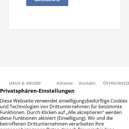
HAUS & GRUND
Adresse:
Kontakt:
ÖFFNUNGSZE
RAHLSTEDT
Schweriner
Telefon: 040
Montag • Mit
Haus- und
Str. 27
– 677 88 66
• Freitag: 9:00
Grundeigentümerverein
22143
info@hug-
14:00
Hamburg-Rahlstedt e.V.
Hamburg
rahlstedt.de
Dienstag •
Donnerstag: 