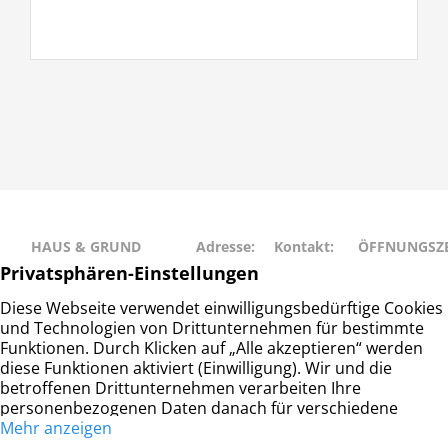
HAUS & GRUND
Adresse:
Kontakt:
ÖFFNUNGSZE
RAHLSTEDT
Schweriner
Telefon: 040
Montag • Mit
Haus- und
Str. 27
– 677 88 66
• Freitag: 9:00
Grundeigentümerverein
22143
info@hug-
14:00
Hamburg-Rahlstedt e.V.
Hamburg
rahlstedt.de
Dienstag •
Donnerstag: 
– 18:00