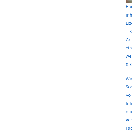
Hau
Inh
Li
| K
Gr
ein
we
& G
Wir
Sor
Vol
In
mö
geb
Fac