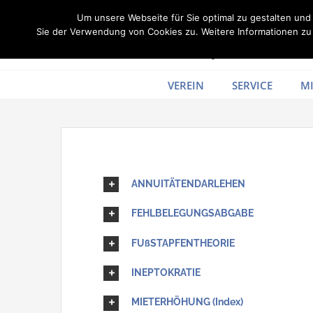
Zum
Um unsere Webseite für Sie optimal zu gestalten un
Inhalt
Sie der Verwendung von Cookies zu. Weitere Informationen zu 
springen
VEREIN
SERVICE
MI
ANNUITÄTENDARLEHEN
FEHLBELEGUNGSABGABE
FUßSTAPFENTHEORIE
INEPTOKRATIE
MIETERHÖHUNG (Index)