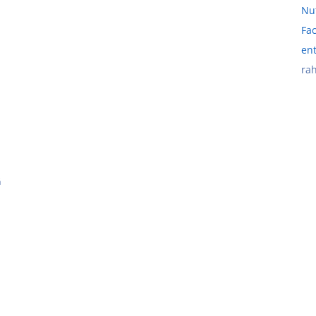
Nut
Fac
en
rah
G