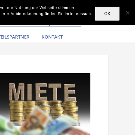
 weitere Nutzung der Webseite stimmen
serer Anbieterkennung finden Sie im
Impressum
.
OK
EILSPARTNER
KONTAKT