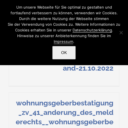
Zum
Um unsere Webseite für Sie optimal zu gestalten und
Inhalt
fortlaufend verbessern zu können, verwenden wir Cookies.
Durch die weitere Nutzung der Webseite stimmen
springen
Sie der Verwendung von Cookies zu. Weitere Informationen zu
Cookies erhalten Sie in unserer
Datenschutzerklärung
.
Hinweise zu unserer Anbieterkennung finden Sie im
Impressum
.
Informationen-zum-
OK
Datenschutz_B_Rahlstedt_St
and-21.10.2022
wohnungsgeberbestatigung
_zv_41_anderung_des_meld
erechts__wohnungsgeberbe