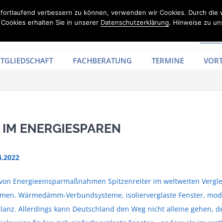
d fortlaufend verbessern zu können, verwenden wir Cookies. Durch die
Cookies erhalten Sie in unserer
Datenschutzerklärung
. Hinweise zu un
TGLIEDSCHAFT
FACHBERATUNG
TERMINE
VORT
 IM ENERGIESPAREN
4.2022
von Energieeinsparmaßnahmen Spitzenreiter im weltweiten Vergleich
hmen. Wärmedämm-Verbundsysteme, isolierverglaste Fenster, mod
lanz. Allerdings kann Deutschland den Weg nicht alleine gehen, d