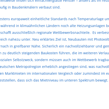
ielsweise finden sich einfachverglaste Fenster – anders als im re
häufig in Baudenkmälern verbaut sind.
destens europaweit einheitliche Standards nach Temperaturlage um
n, während in klimaähnlichen Ländern noch alte Heizungsanlagen 
schafft ausschließlich regionale Wettbewerbsnachteile. Es verbess
leich nahezu unter. Neu erklärtes Ziel ist, Neubauten mit Photovo
rnach in greifbarer Nähe. Sicherlich ein nachvollziehbarer und gene
 zu deutlich steigenden Baukosten führen, die im weiteren Verla
sozialen Selbstzweck, sondern müssen auch im Wettbewerb tragbar s
deutschen Metropolregion erheblich angestiegen sind, was nachvo
en Marktmieten im internationalen Vergleich oder zumindest im 
ststellen, dass sich das Mietniveau im unteren Spektrum bewegt.