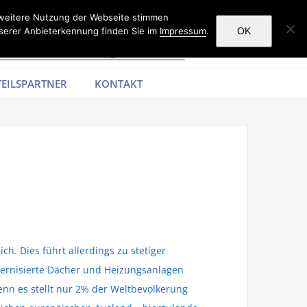
 weitere Nutzung der Webseite stimmen
serer Anbieterkennung finden Sie im
Impressum
.
OK
EILSPARTNER
KONTAKT
. Dies führt allerdings zu stetiger
ernisierte Dächer und Heizungsanlagen
enn es stellt nur 2% der Weltbevölkerung