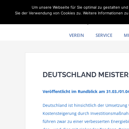
Zum
Um unsere Webseite für Sie optimal zu gestalten un
Inhalt
Sie der Verwendung von Cookies zu. Weitere Informationen zu 
springen
VEREIN
SERVICE
MI
DEUTSCHLAND MEISTER
Veröffentlicht im Rundblick am 31.03./01.0
Deutschland ist hinsichtlich der Umsetzung 
Kostensteigerung durch Investitionsmaßna
führen zwar zu einer verbesserten Energiebi