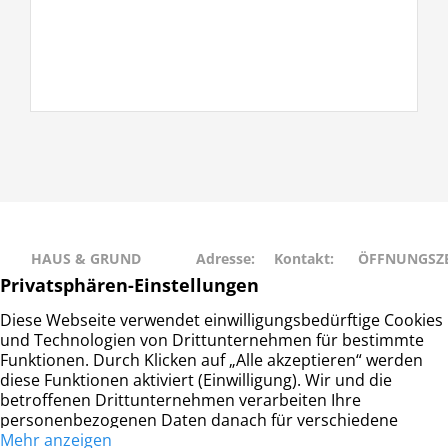
HAUS & GRUND
Adresse:
Kontakt:
ÖFFNUNGSZE
RAHLSTEDT
Schweriner
Telefon: 040
Montag • Mit
Haus- und
Str. 27
– 677 88 66
• Freitag: 9:00
Grundeigentümerverein
22143
info@hug-
14:00
Hamburg-Rahlstedt e.V.
Hamburg
rahlstedt.de
Dienstag •
Donnerstag: 
– 18:00