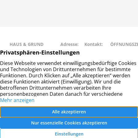
HAUS & GRUND
Adresse:
Kontakt:
ÖFFNUNGSZE
RAHLSTEDT
Schweriner
Telefon: 040
Montag • Mit
Haus- und
Str. 27
– 677 88 66
• Freitag: 9:00
Grundeigentümerverein
22143
info@hug-
14:00
Hamburg-Rahlstedt e.V.
Hamburg
rahlstedt.de
Dienstag •
Donnerstag: 
– 18:00
© Haus- und Grundeigentümerverein Hamburg-
Rahlstedt e.V.
2026 |
Datenschutz
|
Impressum