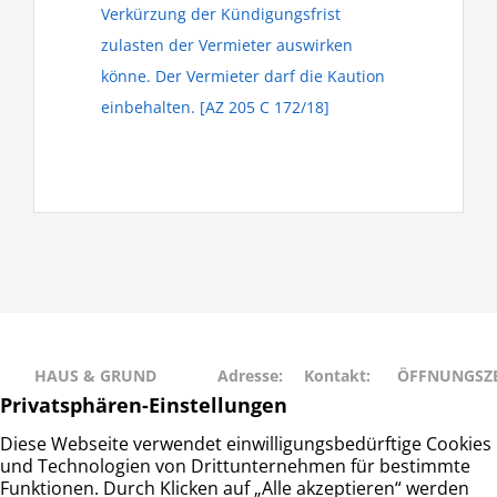
Verkürzung der Kündigungsfrist
zulasten der Vermieter auswirken
könne. Der Vermieter darf die Kaution
einbehalten. [AZ 205 C 172/18]
HAUS & GRUND
Adresse:
Kontakt:
ÖFFNUNGSZE
RAHLSTEDT
Schweriner
Telefon: 040
Montag • Mit
Haus- und
Str. 27
– 677 88 66
• Freitag: 9:00
Grundeigentümerverein
22143
info@hug-
14:00