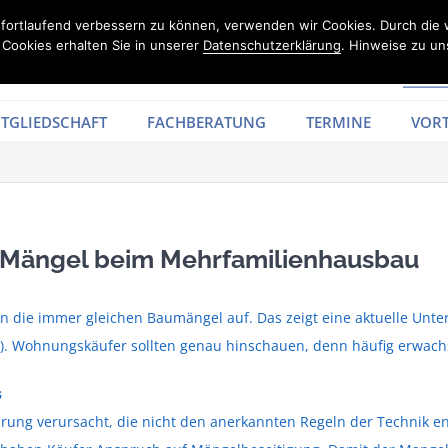
d fortlaufend verbessern zu können, verwenden wir Cookies. Durch die
Cookies erhalten Sie in unserer
Datenschutzerklärung
. Hinweise zu un
TGLIEDSCHAFT
FACHBERATUNG
TERMINE
VORT
en Mängel beim Mehrfamilienhausbau
n die immer gleichen Baumängel auf. Das zeigt eine aktuelle Un
IfB). Wohnungskäufer sollten genau hinschauen, denn häufig erwach
s
ung verursacht, die nicht den anerkannten Regeln der Technik ent