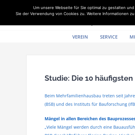
Zum
Um unsere Webseite für Sie optimal zu gestalten un
Inhalt
Sie der Verwendung von Cookies zu. Weitere Informationen zu 
springen
VEREIN
SERVICE
MI
Studie: Die 10 häufigst
Beim Mehrfamilienhausbau treten seit Jahre
(BSB) und des Instituts für Bauforschung (
Mängel in allen Bereichen des Bauprozesse
„Viele Mängel werden durch eine Bauausführ