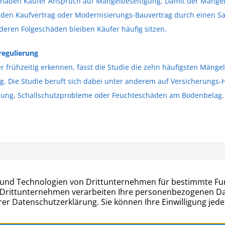
i haben Käufer Anspruch auf Mängelbeseitigung. Damit der Mangel 
 den Kaufvertrag oder Modernisierungs-Bauvertrag durch einen Sa
eren Folgeschäden bleiben Käufer häufig sitzen.
regulierung
 frühzeitig erkennen, fasst die Studie die zehn häufigsten Mäng
g. Die Studie beruft sich dabei unter anderem auf Versicherungs
ibung, Schallschutzprobleme oder Feuchteschäden am Bodenbelag.
Kontakt:
r Str. 27
Telefon: 040 – 677 88 66
mburg
info@hug-rahlstedt.de