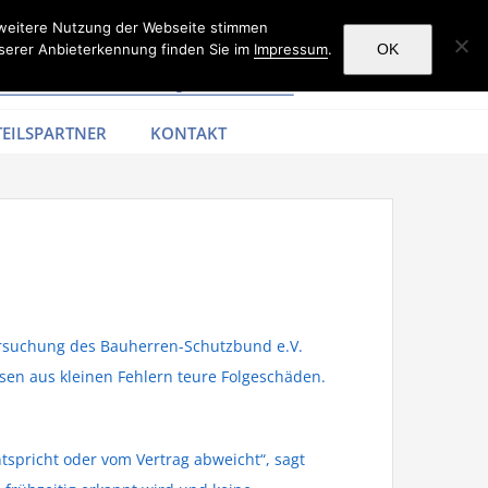
 weitere Nutzung der Webseite stimmen
serer Anbieterkennung finden Sie im
Impressum
.
OK
EILSPARTNER
KONTAKT
tersuchung des Bauherren-Schutzbund e.V.
sen aus kleinen Fehlern teure Folgeschäden.
spricht oder vom Vertrag abweicht“, sagt