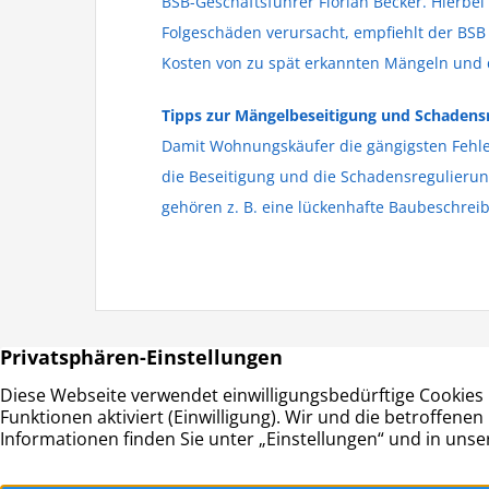
BSB-Geschäftsführer Florian Becker. Hierbe
Folgeschäden verursacht, empfiehlt der BSB
Kosten von zu spät erkannten Mängeln und d
Tipps zur Mängelbeseitigung und Schadens
Damit Wohnungskäufer die gängigsten Fehler
die Beseitigung und die Schadensregulierun
gehören z. B. eine lückenhafte Baubeschre
HAUS & GRUND RAHLSTEDT
Adresse:
Haus- und Grundeigentümerverein
Schwerine
Hamburg-Rahlstedt e.V.
22143 Ha