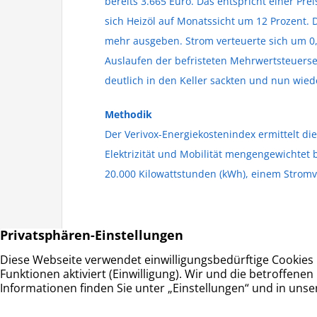
bereits 3.665 Euro. Das entspricht einer Pre
sich Heizöl auf Monatssicht um 12 Prozent.
mehr ausgeben. Strom verteuerte sich um 0,
Auslaufen der befristeten Mehrwertsteuers
deutlich in den Keller sackten und nun wiede
Methodik
Der Verivox-Energiekostenindex ermittelt d
Elektrizität und Mobilität mengengewichtet
20.000 Kilowattstunden (kWh), einem Stromv
HAUS & GRUND RAHLSTEDT
Adresse: