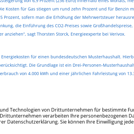
issteigerung von 6,9 Prozent (236 Euro) innerhalb eines Monats, me
 Die Kosten für Gas stiegen um rund zehn Prozent und für Benzin 
5 Prozent, sofern man die Erhöhung der Mehrwertsteuer herausrec
enkung, die Einführung des CO2-Preises sowie Großhandelspreise
r anziehen“, sagt Thorsten Storck, Energieexperte bei Verivox.
ie Energiekosten für einen bundesdeutschen Musterhaushalt. Hierb
 berücksichtigt. Die Grundlage ist ein Drei-Personen-Musterhausha
erbrauch von 4.000 kWh und einer jährlichen Fahrleistung von 13.
Kontakt: