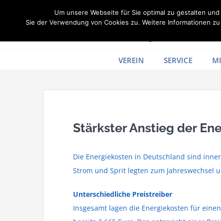
Zum
Um unsere Webseite für Sie optimal zu gestalten un
Inhalt
Sie der Verwendung von Cookies zu. Weitere Informationen zu 
springen
VEREIN
SERVICE
MI
Stärkster Anstieg der En
Die Energiekosten in Deutschland sind inner
Strom und Sprit legten zum Jahreswechsel u
Unterschiedliche Preistreiber
Insgesamt lagen die Energiekosten für eine