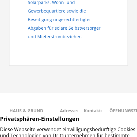
Solarparks, Wohn- und
Gewerbequartiere sowie die
Beseitigung ungerechtfertigter
Abgaben für solare Selbstversorger
und Mieterstrombezieher.
HAUS & GRUND
Adresse:
Kontakt:
ÖFFNUNGSZE
RAHLSTEDT
Schweriner
Telefon: 040
Montag • Mit
Haus- und
Str. 27
– 677 88 66
• Freitag: 9:00
Grundeigentümerverein
22143
info@hug-
14:00