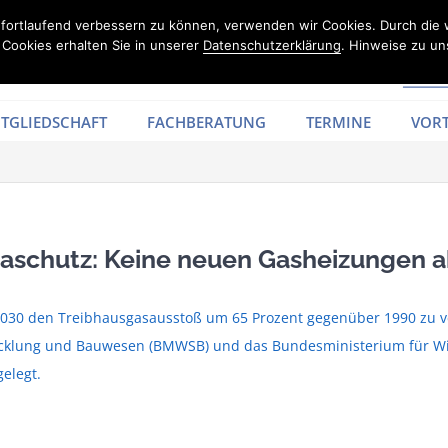
d fortlaufend verbessern zu können, verwenden wir Cookies. Durch die
Cookies erhalten Sie in unserer
Datenschutzerklärung
. Hinweise zu un
TGLIEDSCHAFT
FACHBERATUNG
TERMINE
VORT
aschutz: Keine neuen Gasheizungen a
s 2030 den Treibhausgasausstoß um 65 Prozent gegenüber 1990 zu ve
cklung und Bauwesen (BMWSB) und das Bundesministerium für Wi
elegt.