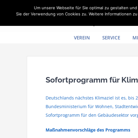
Zum
Um unsere Webseite für Sie optimal zu gestalten un
Inhalt
Sie der Verwendung von Cookies zu. Weitere Informationen zu 
springen
VEREIN
SERVICE
MI
Sofortprogramm für Klim
Deutschlands nächstes Klimaziel ist es, bi
Bundesministerium für Wohnen, Stadtentwi
Sofortprogramm für den Gebäudesektor vorg
Maßnahmenvorschläge des Programms