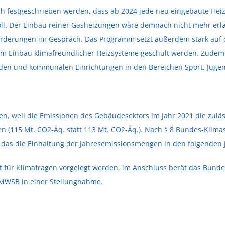
h festgeschrieben werden, dass ab 2024 jede neu eingebaute Hei
ll. Der Einbau reiner Gasheizungen wäre demnach nicht mehr erl
 Förderungen im Gespräch. Das Programm setzt außerdem stark au
m Einbau klimafreundlicher Heizsysteme geschult werden. Zudem g
uden und kommunalen Einrichtungen in den Bereichen Sport, Jugen
, weil die Emissionen des Gebäudesektors im Jahr 2021 die zulä
en (115 Mt. CO2-Äq. statt 113 Mt. CO2-Äq.). Nach § 8 Bundes-Kl
 das die Einhaltung der Jahresemissionsmengen in den folgenden Ja
 für Klimafragen vorgelegt werden, im Anschluss berät das Bun
 BMWSB in einer Stellungnahme.