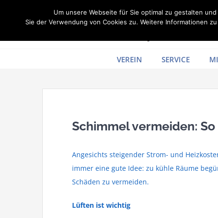
Zum
Um unsere Webseite für Sie optimal zu gestalten un
Inhalt
Sie der Verwendung von Cookies zu. Weitere Informationen zu 
springen
VEREIN
SERVICE
MI
Schimmel vermeiden: So 
Angesichts steigender Strom- und Heizkost
immer eine gute Idee: zu kühle Räume begün
Schäden zu vermeiden.
Lüften ist wichtig