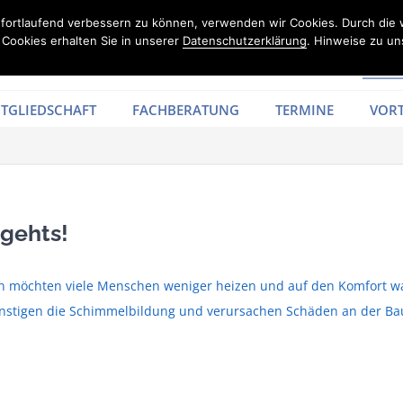
d fortlaufend verbessern zu können, verwenden wir Cookies. Durch die
Cookies erhalten Sie in unserer
Datenschutzerklärung
. Hinweise zu un
TGLIEDSCHAFT
FACHBERATUNG
TERMINE
VORT
gehts!
en möchten viele Menschen weniger heizen und auf den Komfort wa
stigen die Schimmelbildung und verursachen Schäden an der Bausu