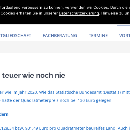
d fortlaufend verbessern zu können, verwenden wir Cookies. Durch die
Cookies erhalten Sie in unserer
Datenschutzerklärung
. Hinweise zu un
TGLIEDSCHAFT
FACHBERATUNG
TERMINE
VORT
teuer wie noch nie
r wie im Jahr 2020. Wie das Statistische Bundesamt (Destatis) mitt
0 hatte der Quadratmeterpreis noch bei 130 Euro gelegen.
dern
1.128,34 bzw. 931,49 Euro pro Quadratmeter baureifes Land. Auc