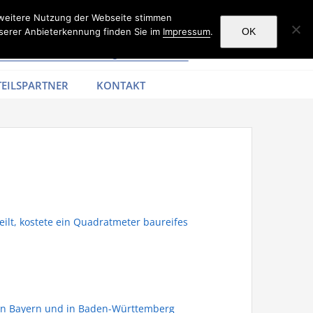
 weitere Nutzung der Webseite stimmen
serer Anbieterkennung finden Sie im
Impressum
.
OK
EILSPARTNER
KONTAKT
eilt, kostete ein Quadratmeter baureifes
h in Bayern und in Baden-Württemberg