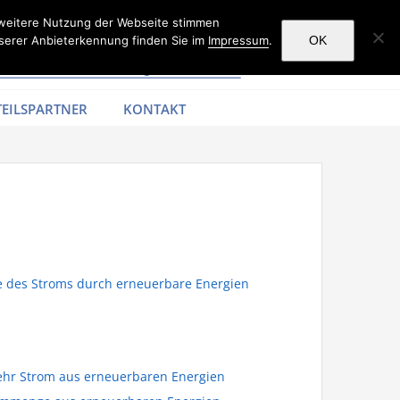
 weitere Nutzung der Webseite stimmen
serer Anbieterkennung finden Sie im
Impressum
.
OK
EILSPARTNER
KONTAKT
fte des Stroms durch erneuerbare Energien
 mehr Strom aus erneuerbaren Energien