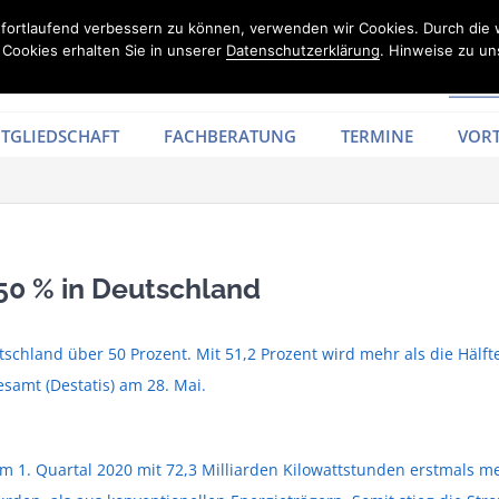
d fortlaufend verbessern zu können, verwenden wir Cookies. Durch die
Cookies erhalten Sie in unserer
Datenschutzerklärung
. Hinweise zu un
TGLIEDSCHAFT
FACHBERATUNG
TERMINE
VORT
50 % in Deutschland
tschland über 50 Prozent. Mit 51,2 Prozent wird mehr als die Häl
esamt (Destatis) am 28. Mai.
 im 1. Quartal 2020 mit 72,3 Milliarden Kilowattstunden erstmals