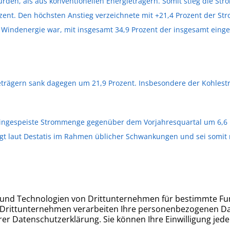
urden, als aus konventionellen Energieträgern. Somit stieg die 
ent. Den höchsten Anstieg verzeichnete mit +21,4 Prozent der Stro
e Windenergie war, mit insgesamt 34,9 Prozent der insgesamt eing
eträgern sank dagegen um 21,9 Prozent. Insbesondere der Kohlestro
eingespeiste Strommenge gegenüber dem Vorjahresquartal um 6,6 P
egt laut Destatis im Rahmen üblicher Schwankungen und sei somit 