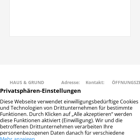
HAUS & GRUND
Adresse:
Kontakt:
ÖFFNUNGSZE
RAHLSTEDT
Schweriner
Telefon: 040
Montag • Mit
Haus- und
Str. 27
– 677 88 66
• Freitag: 9:00
Grundeigentümerverein
22143
info@hug-
14:00
Hamburg-Rahlstedt e.V.
Hamburg
rahlstedt.de
Dienstag •
Donnerstag: 
– 18:00