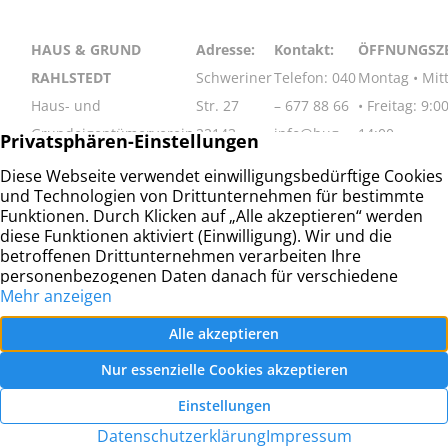
HAUS & GRUND
Adresse:
Kontakt:
ÖFFNUNGSZE
RAHLSTEDT
Schweriner
Telefon: 040
Montag • Mit
Haus- und
Str. 27
– 677 88 66
• Freitag: 9:00
Grundeigentümerverein
22143
info@hug-
14:00
Hamburg-Rahlstedt e.V.
Hamburg
rahlstedt.de
Dienstag •
Donnerstag: 
– 18:00
© Haus- und Grundeigentümerverein Hamburg-
Rahlstedt e.V.
2026 |
Datenschutz
|
Impressum