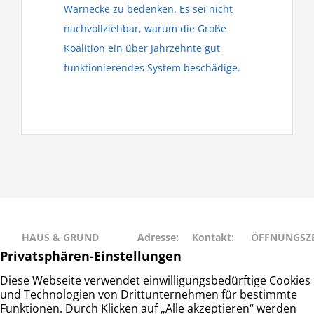
Warnecke zu bedenken. Es sei nicht
nachvollziehbar, warum die Große
Koalition ein über Jahrzehnte gut
funktionierendes System beschädige.
HAUS & GRUND
Adresse:
Kontakt:
ÖFFNUNGSZE
RAHLSTEDT
Schweriner
Telefon: 040
Montag • Mit
Haus- und
Str. 27
– 677 88 66
• Freitag: 9:00
Grundeigentümerverein
22143
info@hug-
14:00