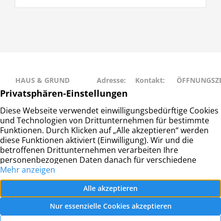
HAUS & GRUND
Adresse:
Kontakt:
ÖFFNUNGSZE
RAHLSTEDT
Schweriner
Telefon: 040
Montag • Mit
Haus- und
Str. 27
– 677 88 66
• Freitag: 9:00
Grundeigentümerverein
22143
info@hug-
14:00
Hamburg-Rahlstedt e.V.
Hamburg
rahlstedt.de
Dienstag •
Donnerstag: 
– 18:00
© Haus- und Grundeigentümerverein Hamburg-