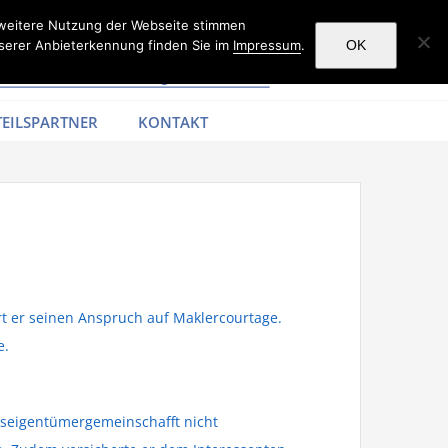
 weitere Nutzung der Webseite stimmen
serer Anbieterkennung finden Sie im
Impressum
.
OK
EILSPARTNER
KONTAKT
rt er seinen Anspruch auf Maklercourtage.
e.
seigentümergemeinschafft nicht