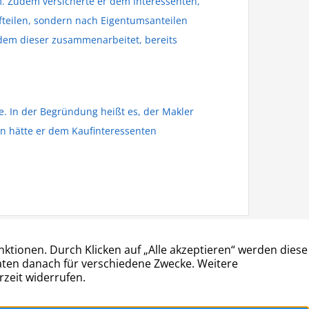
m. Zudem versicherte er dem Interessenten,
fteilen, sondern nach Eigentumsanteilen
t dem dieser zusammenarbeitet, bereits
. In der Begründung heißt es, der Makler
in hätte er dem Kaufinteressenten
ÖFFNUNGSZEITEN
Montag • Mittwoch • Freitag: 9:00 – 14:00