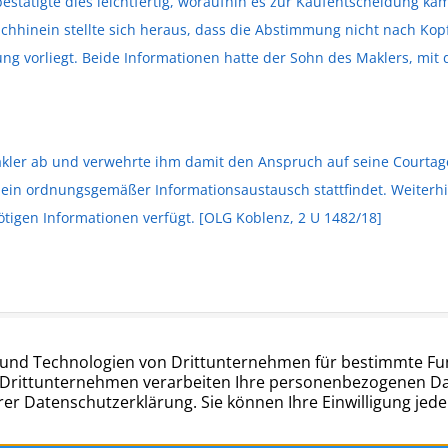
stätigte dies leichtfertig, woraufhin es zur Kaufentscheidung ka
achhinein stellte sich heraus, dass die Abstimmung nicht nach Kop
rung vorliegt. Beide Informationen hatte der Sohn des Maklers, mi
kler ab und verwehrte ihm damit den Anspruch auf seine Courtage
s ein ordnungsgemäßer Informationsaustausch stattfindet. Weiterh
ötigen Informationen verfügt. [OLG Koblenz, 2 U 1482/18]
Kontakt:
r Str. 27
Telefon: 040 – 677 88 66