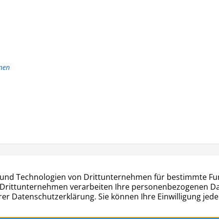
nen
Kontakt:
r Str. 27
Telefon: 040 – 677 88 66
mburg
info@hug-rahlstedt.de