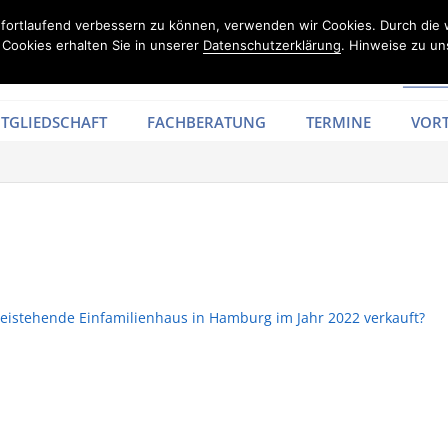
d fortlaufend verbessern zu können, verwenden wir Cookies. Durch die
Cookies erhalten Sie in unserer
Datenschutzerklärung
. Hinweise zu un
TGLIEDSCHAFT
FACHBERATUNG
TERMINE
VORT
eistehende Einfamilienhaus in Hamburg im Jahr 2022 verkauft?