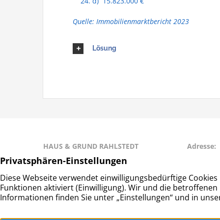
d) 15.823.000 €
Quelle: Immobilienmarktbericht 2023
Lösung
HAUS & GRUND RAHLSTEDT
Adresse:
Haus- und Grundeigentümerverein
Schwerine
Hamburg-Rahlstedt e.V.
22143 Ha
© Haus- und Gru