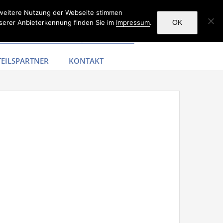
 weitere Nutzung der Webseite stimmen
serer Anbieterkennung finden Sie im
Impressum
.
OK
EILSPARTNER
KONTAKT