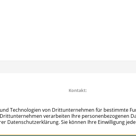
Kontakt:
r Str. 27
Telefon: 040 – 677 88 66
mburg
info@hug-rahlstedt.de
ndeigentümerverein Hamburg-Rahlstedt e.V.
2026 |
Datenschut