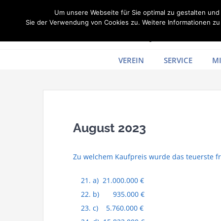
Zum
Um unsere Webseite für Sie optimal zu gestalten un
Inhalt
Sie der Verwendung von Cookies zu. Weitere Informationen zu 
springen
VEREIN
SERVICE
MI
August 2023
Zu welchem Kaufpreis wurde das teuerste fr
a) 21.000.000 €
b) 935.000 €
c) 5.760.000 €