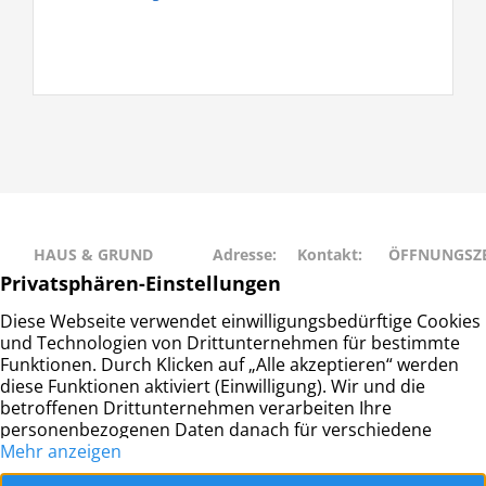
HAUS & GRUND
Adresse:
Kontakt:
ÖFFNUNGSZE
RAHLSTEDT
Schweriner
Telefon: 040
Montag • Mit
Haus- und
Str. 27
– 677 88 66
• Freitag: 9:00
Grundeigentümerverein
22143
info@hug-
14:00
Hamburg-Rahlstedt e.V.
Hamburg
rahlstedt.de
Dienstag •
Donnerstag: 
– 18:00