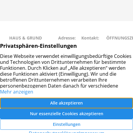
HAUS & GRUND
Adresse:
Kontakt:
ÖFFNUNGSZE
RAHLSTEDT
Schweriner
Telefon: 040
Montag • Mit
Haus- und
Str. 27
– 677 88 66
• Freitag: 9:00
Grundeigentümerverein
22143
info@hug-
14:00
Hamburg-Rahlstedt e.V.
Hamburg
rahlstedt.de
Dienstag •
Donnerstag: 
– 18:00
© Haus- und Grundeigentümerverein Hamburg-
Rahlstedt e.V.
2026 |
Datenschutz
|
Impressum