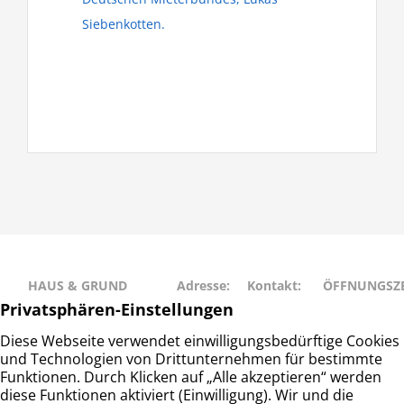
Siebenkotten.
HAUS & GRUND
Adresse:
Kontakt:
ÖFFNUNGSZE
RAHLSTEDT
Schweriner
Telefon: 040
Montag • Mit
Haus- und
Str. 27
– 677 88 66
• Freitag: 9:00
Grundeigentümerverein
22143
info@hug-
14:00
Hamburg-Rahlstedt e.V.
Hamburg
rahlstedt.de
Dienstag •