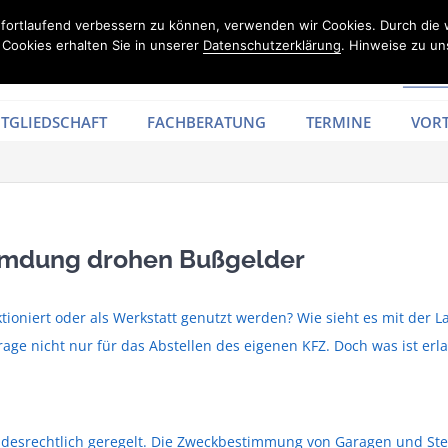
d fortlaufend verbessern zu können, verwenden wir Cookies. Durch die
Cookies erhalten Sie in unserer
Datenschutzerklärung
. Hinweise zu un
TGLIEDSCHAFT
FACHBERATUNG
TERMINE
VORT
emdung drohen Bußgelder
ioniert oder als Werkstatt genutzt werden? Wie sieht es mit de
age nicht nur für das Abstellen des eigenen KFZ. Doch was ist er
ndesrechtlich geregelt. Die Zweckbestimmung von Garagen und Stel