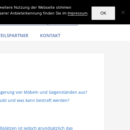
 weitere Nutzung der Webseite stimmen
serer Anbieterkennung finden Sie im
Impressum
.
OK
EILSPARTNER
KONTAKT
r Lagerung von Möbeln und Gegenständen aus?
laubt und was kann bestraft werden?
lplätzen ist jedoch grundsätzlich das