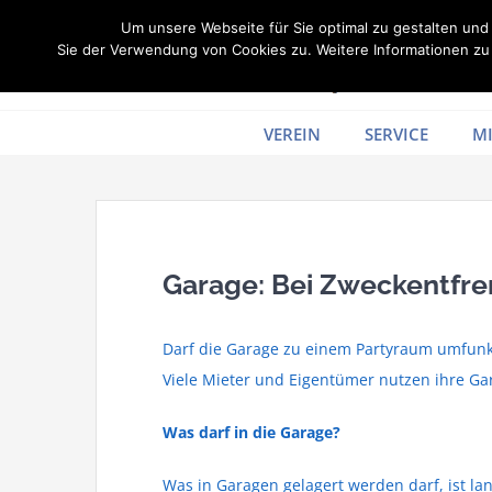
Zum
Um unsere Webseite für Sie optimal zu gestalten un
Inhalt
Sie der Verwendung von Cookies zu. Weitere Informationen zu 
springen
VEREIN
SERVICE
MI
Garage: Bei Zweckentfr
Darf die Garage zu einem Partyraum umfunkt
Viele Mieter und Eigentümer nutzen ihre Gar
Was darf in die Garage?
Was in Garagen gelagert werden darf, ist la