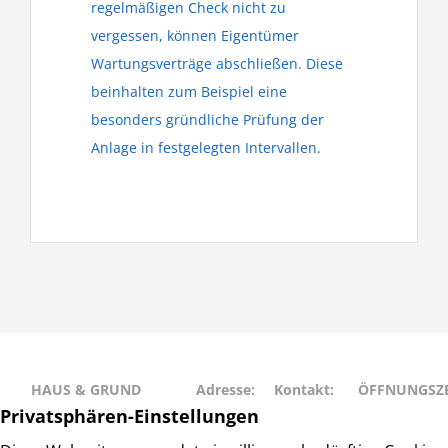
regelmäßigen Check nicht zu
vergessen, können Eigentümer
Wartungsverträge abschließen. Diese
beinhalten zum Beispiel eine
besonders gründliche Prüfung der
Anlage in festgelegten Intervallen.
HAUS & GRUND
Adresse:
Kontakt:
ÖFFNUNGSZE
RAHLSTEDT
Schweriner
Telefon: 040
Montag • Mit
Haus- und
Str. 27
– 677 88 66
• Freitag: 9:00