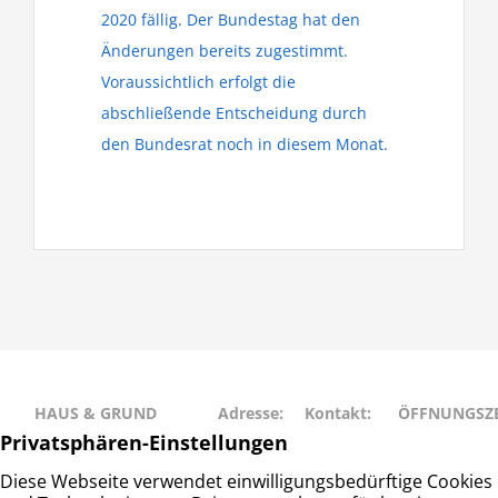
2020 fällig. Der Bundestag hat den
Änderungen bereits zugestimmt.
Voraussichtlich erfolgt die
abschließende Entscheidung durch
den Bundesrat noch in diesem Monat.
HAUS & GRUND
Adresse:
Kontakt:
ÖFFNUNGSZE
RAHLSTEDT
Schweriner
Telefon: 040
Montag • Mit
Haus- und
Str. 27
– 677 88 66
• Freitag: 9:00