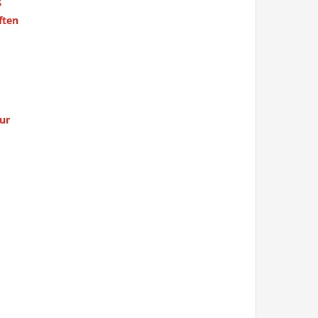
g
ften
ur