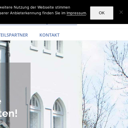
 weitere Nutzung der Webseite stimmen
serer Anbieterkennung finden Sie im
Impressum
.
OK
EILSPARTNER
KONTAKT
e
ten!