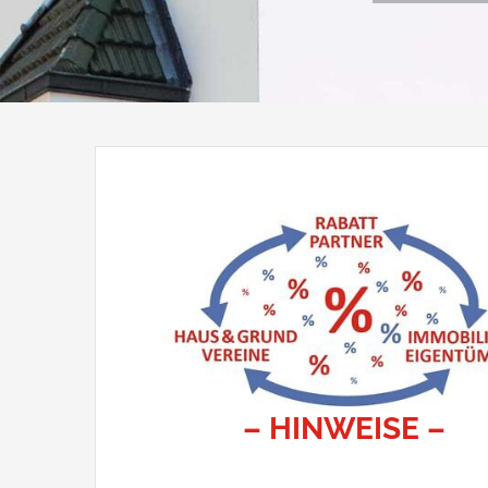
–
HINWEISE
–