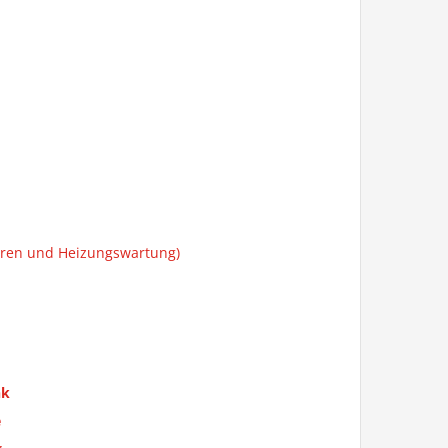
uren und Heizungswartung)
nk
e