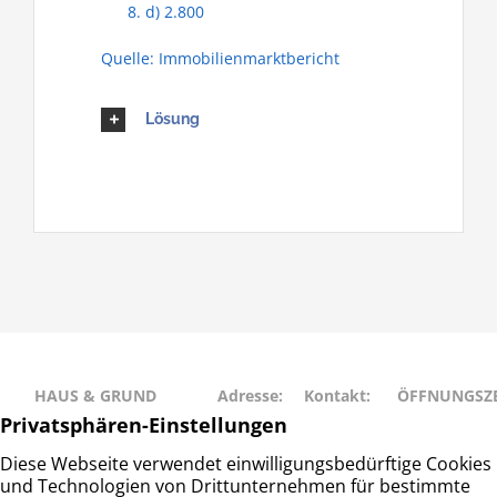
d) 2.800
Quelle: Immobilienmarktbericht
Lösung
HAUS & GRUND
Adresse:
Kontakt:
ÖFFNUNGSZE
RAHLSTEDT
Schweriner
Telefon: 040
Montag • Mit
Haus- und
Str. 27
– 677 88 66
• Freitag: 9:00
Grundeigentümerverein
22143
info@hug-
14:00