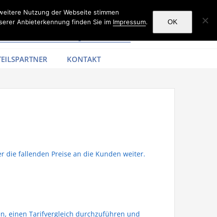
 weitere Nutzung der Webseite stimmen
serer Anbieterkennung finden Sie im
Impressum
.
OK
EILSPARTNER
KONTAKT
r die fallenden Preise an die Kunden weiter.
en, einen Tarifvergleich durchzuführen und