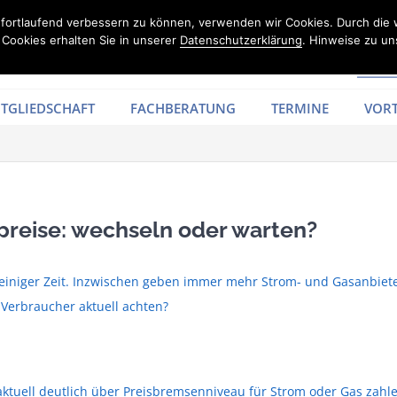
d fortlaufend verbessern zu können, verwenden wir Cookies. Durch die
Cookies erhalten Sie in unserer
Datenschutzerklärung
. Hinweise zu un
TGLIEDSCHAFT
FACHBERATUNG
TERMINE
VORT
preise: wechseln oder warten?
t einiger Zeit. Inzwischen geben immer mehr Strom- und Gasanbiete
 Verbraucher aktuell achten?
aktuell deutlich über Preisbremsenniveau für Strom oder Gas zahl