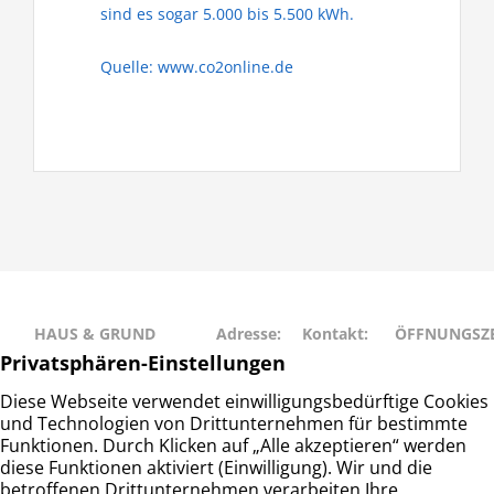
sind es sogar 5.000 bis 5.500 kWh.
Quelle: www.co2online.de
HAUS & GRUND
Adresse:
Kontakt:
ÖFFNUNGSZE
RAHLSTEDT
Schweriner
Telefon: 040
Montag • Mit
Haus- und
Str. 27
– 677 88 66
• Freitag: 9:00
Grundeigentümerverein
22143
info@hug-
14:00
Hamburg-Rahlstedt e.V.
Hamburg
rahlstedt.de
Dienstag •
Donnerstag: 