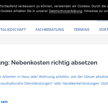
d fortlaufend verbessern zu können, verwenden wir Cookies. Durch die
Cookies erhalten Sie in unserer
Datenschutzerklärung
. Hinweise zu un
TGLIEDSCHAFT
FACHBERATUNG
TERMINE
VORT
g: Nebenkosten richtig absetzen
r Arbeiten in Haus oder Wohnung anfallen, von der Steuer absetzen
aushaltsnahe Dienstleistungen“ oder Handwerkerleistungen. Doch
 sein