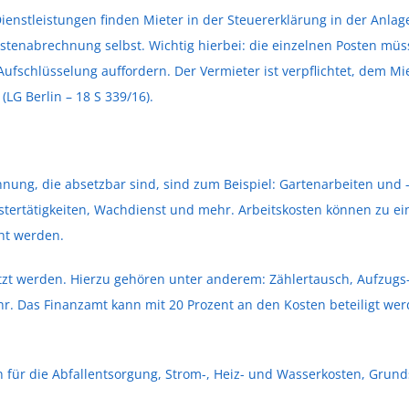
enstleistungen finden Mieter in der Steuererklärung in der Anl
enabrechnung selbst. Wichtig hierbei: die einzelnen Posten müssen
 Aufschlüsselung auffordern. Der Vermieter ist verpflichtet, dem M
LG Berlin – 18 S 339/16).
ung, die absetzbar sind, sind zum Beispiel: Gartenarbeiten und -
ertätigkeiten, Wachdienst und mehr. Arbeitskosten können zu ein
ht werden.
t werden. Hierzu gehören unter anderem: Zählertausch, Aufzugs-
r. Das Finanzamt kann mit 20 Prozent an den Kosten beteiligt wer
n für die Abfallentsorgung, Strom-, Heiz- und Wasserkosten, Gru