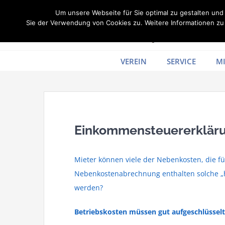
Zum
Um unsere Webseite für Sie optimal zu gestalten un
Inhalt
Sie der Verwendung von Cookies zu. Weitere Informationen zu 
springen
VEREIN
SERVICE
MI
Einkommensteuererklärun
Mieter können viele der Nebenkosten, die fü
Nebenkostenabrechnung enthalten solche „h
werden?
Betriebskosten müssen gut aufgeschlüsselt