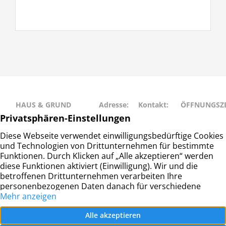
HAUS & GRUND
Adresse:
Kontakt:
ÖFFNUNGSZE
RAHLSTEDT
Schweriner
Telefon: 040
Montag • Mit
Haus- und
Str. 27
– 677 88 66
• Freitag: 9:00
Grundeigentümerverein
22143
info@hug-
14:00
Hamburg-Rahlstedt e.V.
Hamburg
rahlstedt.de
Dienstag •
Donnerstag: 
– 18:00