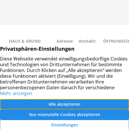
HAUS & GRUND
Adresse:
Kontakt:
ÖFFNUNGSZE
RAHLSTEDT
Schweriner
Telefon: 040
Montag • Mit
Haus- und
Str. 27
– 677 88 66
• Freitag: 9:00
Grundeigentümerverein
22143
info@hug-
14:00
Hamburg-Rahlstedt e.V.
Hamburg
rahlstedt.de
Dienstag •
Donnerstag: 
– 18:00
© Haus- und Grundeigentümerverein Hamburg-
Rahlstedt e.V.
2026 |
Datenschutz
|
Impressum