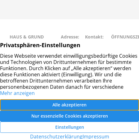
HAUS & GRUND
Adresse:
Kontakt:
ÖFFNUNGSZE
RAHLSTEDT
Schweriner
Telefon: 040
Montag • Mit
Haus- und
Str. 27
– 677 88 66
• Freitag: 9:00
Grundeigentümerverein
22143
info@hug-
14:00
Hamburg-Rahlstedt e.V.
Hamburg
rahlstedt.de
Dienstag •
Donnerstag: 
– 18:00
© Haus- und Grundeigentümerverein Hamburg-
Rahlstedt e.V.
2026 |
Datenschutz
|
Impressum