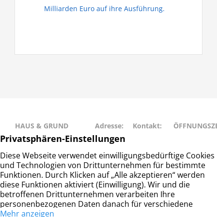
Milliarden Euro auf ihre Ausführung.
HAUS & GRUND
Adresse:
Kontakt:
ÖFFNUNGSZE
RAHLSTEDT
Schweriner
Telefon: 040
Montag • Mit
Haus- und
Str. 27
– 677 88 66
• Freitag: 9:00
Grundeigentümerverein
22143
info@hug-
14:00
Hamburg-Rahlstedt e.V.
Hamburg
rahlstedt.de
Dienstag •
Donnerstag: 
– 18:00