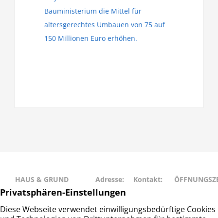
Bauministerium die Mittel für
altersgerechtes Umbauen von 75 auf
150 Millionen Euro erhöhen.
HAUS & GRUND
Adresse:
Kontakt:
ÖFFNUNGSZE
RAHLSTEDT
Schweriner
Telefon: 040
Montag • Mit
Haus- und
Str. 27
– 677 88 66
• Freitag: 9:00