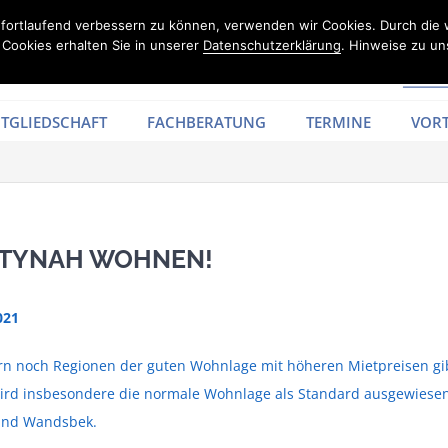
d fortlaufend verbessern zu können, verwenden wir Cookies. Durch die
Cookies erhalten Sie in unserer
Datenschutzerklärung
. Hinweise zu un
TGLIEDSCHAFT
FACHBERATUNG
TERMINE
VORT
CITYNAH WOHNEN!
021
rn noch Regionen der guten Wohnlage mit höheren Mietpreisen gibt
 wird insbesondere die normale Wohnlage als Standard ausgewiesen
und Wandsbek.