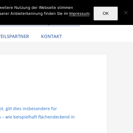
 weitere Nutzung der Webseite stimmen
serer Anbieterkennung finden Sie im
Impressum
.
OK
EILSPARTNER
KONTAKT
, gilt dies insbesondere für
 – wie beispielhaft flächendeckend in