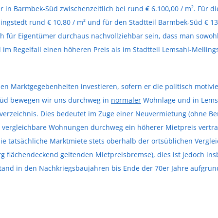
er in Barmbek-Süd zwischenzeitlich bei rund € 6.100,00 / m². Für d
ingstedt rund € 10,80 / m² und für den Stadtteil Barmbek-Süd € 13
uch für Eigentümer durchaus nachvollziehbar sein, dass man sowoh
m Regelfall einen höheren Preis als im Stadtteil Lemsahl-Melling
den Marktgegebenheiten investieren, sofern er die politisch motivie
Süd bewegen wir uns durchweg in
normaler
Wohnlage und in Lemsa
zeichnis. Dies bedeutet im Zuge einer Neuvermietung (ohne Berü
ür vergleichbare Wohnungen durchweg ein höherer Mietpreis vertra
ie tatsächliche Marktmiete stets oberhalb der ortsüblichen Verglei
g flächendeckend geltenden Mietpreisbremse), dies ist jedoch ins
and in den Nachkriegsbaujahren bis Ende der 70er Jahre aufgrun
.