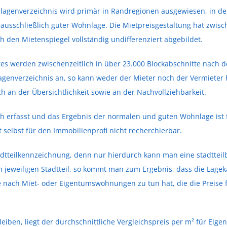
genverzeichnis wird primär in Randregionen ausgewiesen, in d
 ausschließlich guter Wohnlage. Die Mietpreisgestaltung hat zwis
 den Mietenspiegel vollständig undifferenziert abgebildet.
es werden zwischenzeitlich in über 23.000 Blockabschnitte nac
lagenverzeichnis an, so kann weder der Mieter noch der Vermieter 
ch an der Übersichtlichkeit sowie an der Nachvollziehbarkeit.
sch erfasst und das Ergebnis der normalen und guten Wohnlage ist 
 selbst für den Immobilienprofi nicht recherchierbar.
Stadtteilkennzeichnung, denn nur hierdurch kann man eine stadttei
 jeweiligen Stadtteil, so kommt man zum Ergebnis, dass die Lage
e nach Miet- oder Eigentumswohnungen zu tun hat, die die Preise
eiben, liegt der durchschnittliche Vergleichspreis per m² für Ei